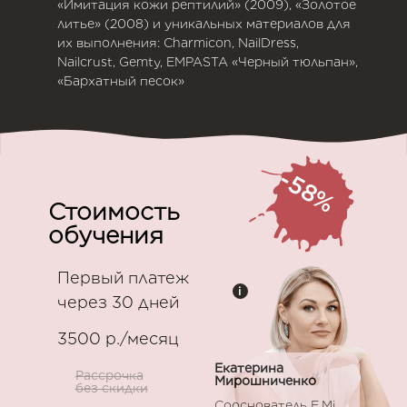
«Имитация кожи рептилий» (2009), «Золотое
литье» (2008) и уникальных материалов для
их выполнения: Charmicon, NailDress,
Nailcrust, Gemty, EMPASTA «Черный тюльпан»,
«Бархатный песок»
-58%
Стоимость
обучения
Первый платеж
i
через 30 дней
3500 р./месяц
Екатерина
Рассрочка
Мирошниченко
без скидки
Сооснователь E.Mi