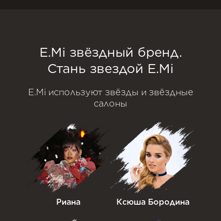
E.Mi звёздный бренд.
Стань звездой E.Mi
E.Mi используют звёзды и звёздные
салоны
Риана
Ксюша Бородина