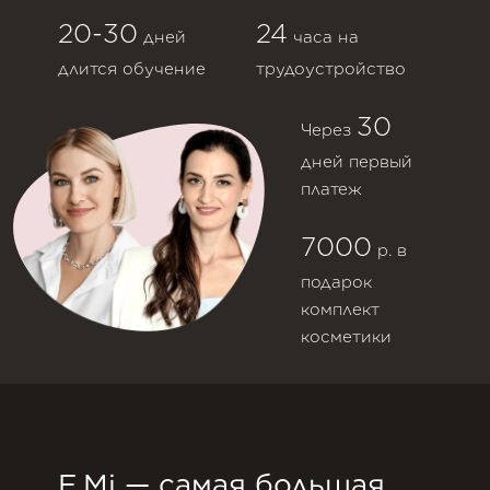
20-30
24
дней
часа на
длится обучение
трудоустройство
30
Через
дней первый
платеж
7000
р. в
подарок
комплект
косметики
E.Mi — самая большая