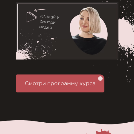
Кликай и
смотри
видео
Смотри программу курса