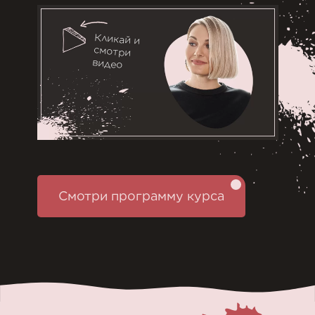
Кликай и
смотри
видео
Смотри программу курса