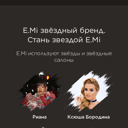
E.Mi звёздный бренд.
Стань звездой E.Mi
E.Mi используют звёзды и звёздные
салоны
Риана
Ксюша Бородина