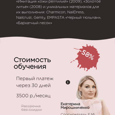
«Имитация кожи рептилий» (2009), «Золотое
литье» (2008) и уникальных материалов для
их выполнения: Charmicon, NailDress,
Nailcrust, Gemty, EMPASTA «Черный тюльпан»,
«Бархатный песок»
-58%
Стоимость
обучения
Первый платеж
i
через 30 дней
3500 р./месяц
Екатерина
Рассрочка
Мирошниченко
без скидки
Сооснователь E.Mi