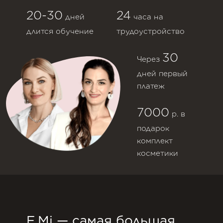
20-30
24
дней
часа на
длится обучение
трудоустройство
30
Через
дней первый
платеж
7000
р. в
подарок
комплект
косметики
E.Mi — самая большая